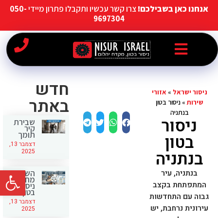
אנחנו כאן בשבילכם!
צרו קשר עכשיו ותקבלו פתרון מיידי
050-
9697304
חדש
ניסור ישראל
»
אזורי
באתר
שירות
»
ניסור בטון
בנתניה
ניסור
שבירת
קיר
תומך
בטון
דצמבר 13,
בנתניה
2025
פתח סרג
בנתניה, עיר
השוואת
מחירים
המתפתחת בקצב
ניסור
בטון
גבוה עם התחדשות
דצמבר 13,
עירונית נרחבת, יש
2025