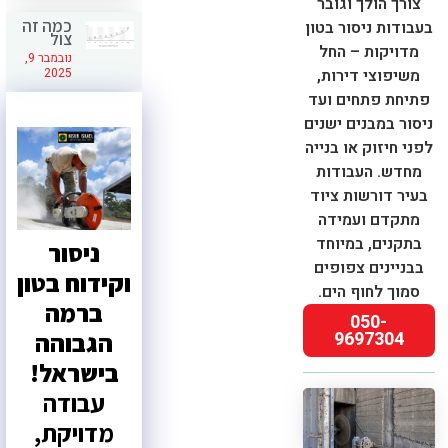
צורך הולך וגובר
כמה זה
בעבודות ניסור בטון
צול
מדויקות – החל
נובמבר 9,
משיפוצי דירות,
2025
פתיחת פתחים ועד
ניסור במבנים ישנים
לפני חיזוק או בנייה
מחדש. העבודות
בעיר דורשות ציוד
מתקדם ועמידה
בתקנים, במיוחד
ניסור
בבניינים צפופים
וקידוח בטון
סמוך לחוף הים.
ברמה
050-
הגבוהה
9697304
בישראל!
עבודה
מדויקת,