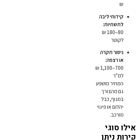
₪
קידוחי ליבה
לתשתיות:
80–180 ₪
לקוטר
ניסור תקרה
או רצפה:
700–1,100 ₪
למ"ר
המחיר מושפע
גם מהצורך
במנוף, כבל
יהלום או פינוי
מורכב.
אילו סוגי
קירות ניתן