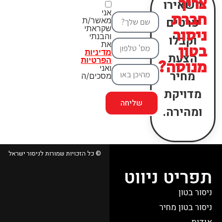
צריך
השאירו
אני
חברת
פרטים
מאשר/ת
שקראתי
ניסור
והבנתי
וקבלו
את
בטון
מדיניות
הצעת
הפרטיות
מנוסה?
ואני
מחיר
מסכים/ה
מדויקת
שליחה
ומהירה.
© כל הזכויות שמורות לניסור ישראל
תפריט ניווט
ניסור בטון
ניסור בטון מחיר