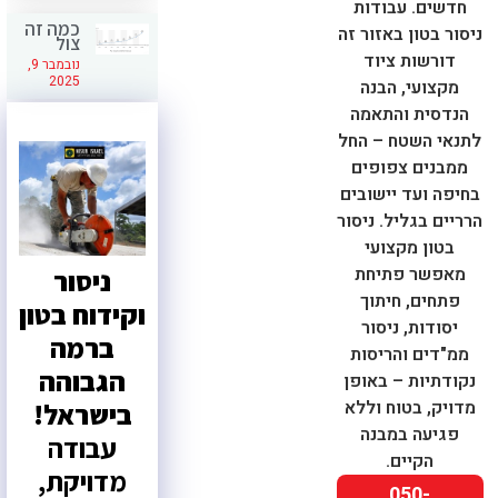
חדשים. עבודות
כמה זה
ניסור בטון באזור זה
צול
דורשות ציוד
נובמבר 9,
2025
מקצועי, הבנה
הנדסית והתאמה
לתנאי השטח – החל
ממבנים צפופים
בחיפה ועד יישובים
הרריים בגליל. ניסור
בטון מקצועי
מאפשר פתיחת
ניסור
פתחים, חיתוך
וקידוח בטון
יסודות, ניסור
ברמה
ממ"דים והריסות
הגבוהה
נקודתיות – באופן
מדויק, בטוח וללא
בישראל!
פגיעה במבנה
עבודה
הקיים.
מדויקת,
050-